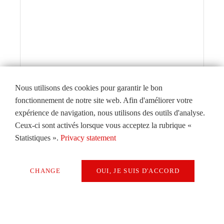
Nous utilisons des cookies pour garantir le bon
fonctionnement de notre site web. Afin d'améliorer votre
expérience de navigation, nous utilisons des outils d'analyse.
Ceux-ci sont activés lorsque vous acceptez la rubrique «
Statistiques ».
Privacy statement
Éditorial
CHANGE
OUI, JE SUIS D'ACCORD
Uniquement des cookies techniquement
PLUS
Extern Media