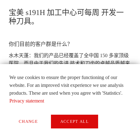
宝美 s191H 加工中心可每周 开发一
种刀具。
你们目前的客户群是什么？
水木天蓬：我们的产品已经覆盖了全中国 150 多家顶级
医院，而且由于我们的先进 技术和刀齿的卓越品质越来
越出名，所以 客户对我们的 XD 系列产品的需求量也在
We use cookies to ensure the proper functioning of our
迅速增长。我们立足中国，放眼世界，因 为我们正准备
website. For an improved visit experience we use analysis
将我们的产品出口到海外， 以便在今年进军国际市场。
products. These are used when you agree with 'Statistics'.
Privacy statement
为什么你们为自己的开发工作选择宝美的 机床？
水木天蓬：我们始终关注我们的产品品质， 而宝美在零
件加工方面的出众性能也是非 常有名的。我们的总工程
CHANGE
ACCEPT ALL
师很多年前就听说了宝美的品牌及其产品，那时水木天
Necessary
蓬 还未创立。我们在 2015 年的中国国际机 床展