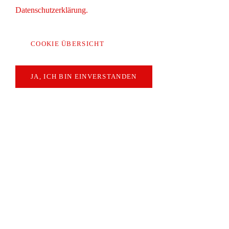
Datenschutzerklärung.
COOKIE ÜBERSICHT
JA, ICH BIN EINVERSTANDEN
Editorial
Funktionale Cookies (Spracherkennung,
Dr Christian Walti
Bündelung Serveranfragen und sichere
Datenübertragung)
LESEN
Extern Media
Statistiken (Google Analytics)
NEWS
AKZEPTIEREN